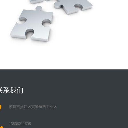
联系我们
对一些轻钢房屋的误区解答
轻钢
22
03-24
苏州市吴江区震泽镇西工业区
住宅
行是人们生活的大事，作为其中之一的房屋是我们最为
13806211698
住宅的主人希望设计