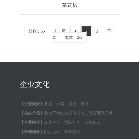
箱式房
总数：55
上一页
1
2
3
下一
页
页次：2/3
企业文化
【企业简介】
开拓、求实、团结、进取
【核心价值】
致力于为社会提供清洁，优质可靠产品
【企业宗旨】
发展企业、贡献社会、造福职工
【管理理念】
以人为本、科学管理