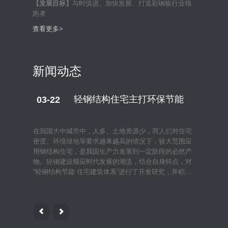
【发展目标】
与时俱进、加快发展、打造彩钢板行业领
跑者
查看更多>
新闻动态
轻钢结构住宅主打环保节能
03-22
03-22
在我国大中城市中，人多、土地资源少，而人们对住宅
衣食住行
密度、环境绿地等要求越来越高的情况下，较大范围应
们最为关
用钢结构住宅，是我国生产力发展到一定阶段的必然产
认识还停
物。轻钢建设顺应时代发展的潮流，结合自身特点，对
国已经有
“轻钢结构节能 住宅建筑体系”进行了开发研究，并积…
积的推广