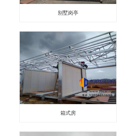
别墅岗亭
箱式房